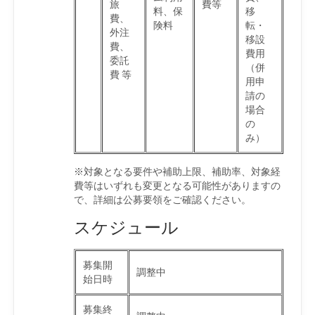
旅
費等
料、保
移
費、
険料
転・
外注
移設
費、
費用
委託
（併
費 等
用申
請の
場合
の
み）
※対象となる要件や補助上限、補助率、対象経
費等はいずれも変更となる可能性がありますの
で、詳細は公募要領をご確認ください。
スケジュール
募集開
調整中
始日時
募集終