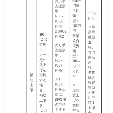
PMI専
買い手
門家
支援類
活用
型：
150万
類
600～
円※
型：
800万
150万
円※1
※事
円
2,000万
業承
800～
事業
円※2
継促
1,000
統合
進
万円
売り手
投資
枠、
※
支援類
類
専門
※一
型：
型：
家活
定の
600～
800～
用
賃上
800万
1,000
枠、
げを
円※1
万円
事業
補
実施
※
統合
※1：
助
する
投資
800万
上
場
※一
類型
円を上
限
合、
定の
と併
限に、
補助
賃上
用申
DD費用
上限
げを
請す
の申請
を
実施
る場
をする
1,000
する
合