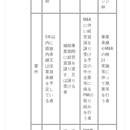
枠
ンジ
枠
M&A
に伴
い経
5年以
営資
事業
内に
源を
承継
補助事
親族
譲り
やM&A
業期間
内承
受け
の検
に経営
継又
る予
討・
資源を
要
は従
定の
実施
譲り渡
件
業員
中小
等に
す、又
承継
企業
伴っ
は譲り
を予
等に
て廃
受ける
定し
係る
業等
者
てい
PMIの
を行
る者
取り
う者
組み
を行
う者