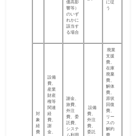
価高影
に従
響等）
う
のいず
れかに
該当す
る場合
廃業
支援
費、
在庫
廃棄
設備
費、
費、
解体
産業
費、
財産
謝金、
原状
権等
旅費、
回復
関連
設備
外注
費、
対
経
費、
費、委
リー
象
費、
外注
託費、
スの
経
謝
費、
システ
解約
費
金、
委託
ム利用
費、