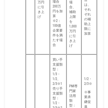
場合
万円
場
は、
200万
に引
合、
それ
円を加
き上
補助
ぞれ
算
げ
上限
の補
※2：
を
助上
100億
1,000
限に
企業要
万円
加算
件を満
に引
たす場
き上
合
げ
買い手
支援類
型：
1/3・
1/2、
1/2・
2/3※1
2/3※
PMI専
売り手
門家
※事
支援類
活用
業承
型：
類
継促
1/2・
型：
進
2/3※2