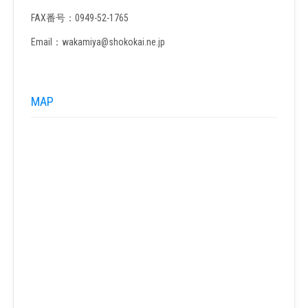
FAX番号：0949-52-1765
Email：wakamiya@shokokai.ne.jp
MAP