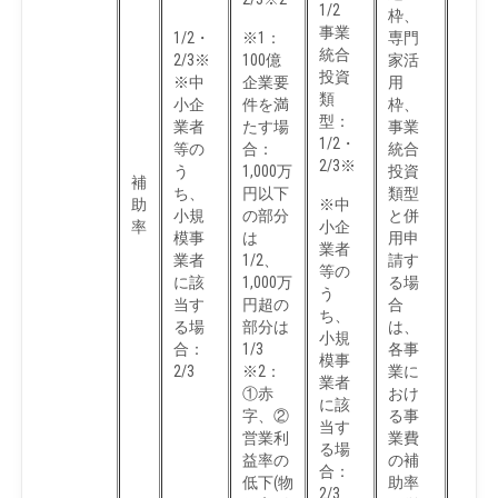
1/2
枠、
事業
1/2・
※1：
専門
統合
2/3※
100億
家活
投資
※中
企業要
用
類
小企
件を満
枠、
型：
業者
たす場
事業
1/2・
等の
合：
統合
2/3※
う
1,000万
投資
補
ち、
円以下
類型
助
※中
小規
の部分
と併
率
小企
模事
は
用申
業者
業者
1/2、
請す
等の
に該
1,000万
る場
う
当す
円超の
合
ち、
る場
部分は
は、
小規
合：
1/3
各事
模事
2/3
※2：
業に
業者
①赤
おけ
に該
字、②
る事
当す
営業利
業費
る場
益率の
の補
合：
低下(物
助率
2/3