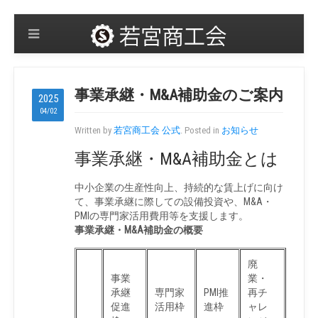
事業承継・M&A補助金のご案内
2025
04/02
Written by
若宮商工会 公式
. Posted in
お知らせ
事業承継・M&A補助金とは
中小企業の生産性向上、持続的な賃上げに向け
て、事業承継に際しての設備投資や、M&A・
PMIの専門家活用費用等を支援します。
事業承継・M&A補助金
の概要
廃
事業
業・
承継
専門家
PMI推
再チ
促進
活用枠
進枠
ャレ