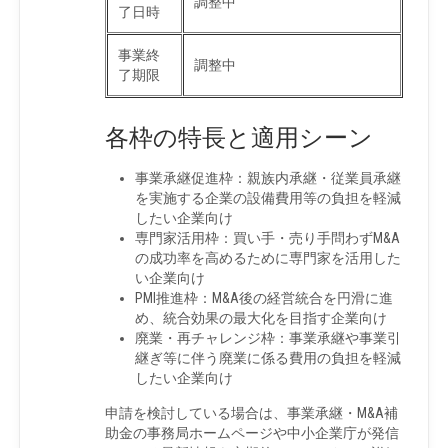
調整中
了日時
事業終
調整中
了期限
各枠の特長と適用シーン
事業承継促進枠：親族内承継・従業員承継
を実施する企業の設備費用等の負担を軽減
したい企業向け
専門家活用枠：買い手・売り手問わずM&A
の成功率を高めるために専門家を活用した
い企業向け
PMI推進枠：M&A後の経営統合を円滑に進
め、統合効果の最大化を目指す企業向け
廃業・再チャレンジ枠：事業承継や事業引
継ぎ等に伴う廃業に係る費用の負担を軽減
したい企業向け
申請を検討している場合は、事業承継・M&A補
助金の事務局ホームページや中小企業庁が発信