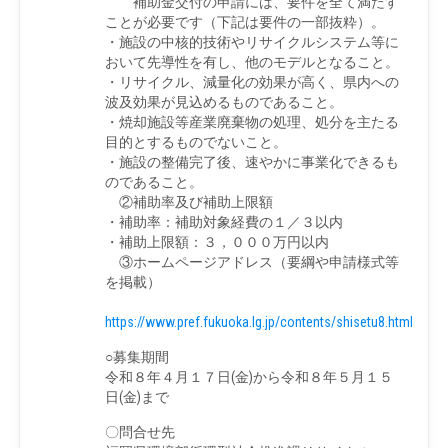
補助金交付の申請には、要件を全て満たす
ことが必要です（下記は要件の一部抜粋）。
・施設の中核的技術やリサイクルシステム等に
おいて先導性を有し、他のモデルとなること。
・リサイクル、減量化の効果が高く、県内への
波及効果が見込めるものであること。
・焼却施設等産業廃棄物の処理、処分を主たる
目的とするものでないこと。
・施設の整備完了後、速やかに事業化できるも
のであること。
②補助率及び補助上限額
・補助率：補助対象経費の１／３以内
・補助上限額：３，０００万円以内
③ホームページアドレス（要綱や申請様式等
を掲載）
https://www.pref.fukuoka.lg.jp/contents/shisetu8.html
○募集期間
令和８年４月１７日(金)から令和８年５月１５
日(金)まで
〇問合せ先